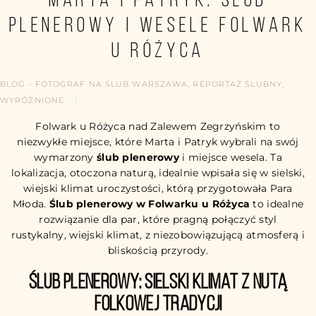
Marta i Patryk: ślub
plenerowy i wesele Folwark
u Różyca
BLOG - FOTOGRAF NA ŚLUB WARSZAWA
,
REPORTAŻ ŚLUBNY
,
WYRÓŻNIONE
Folwark u Różyca nad Zalewem Zegrzyńskim to
niezwykłe miejsce, które Marta i Patryk wybrali na swój
wymarzony
ślub plenerowy
i miejsce wesela. Ta
lokalizacja, otoczona naturą, idealnie wpisała się w sielski,
wiejski klimat uroczystości, którą przygotowała Para
Młoda.
Ślub plenerowy w Folwarku u Różyca
to idealne
rozwiązanie dla par, które pragną połączyć styl
rustykalny, wiejski klimat, z niezobowiązującą atmosferą i
bliskością przyrody.
Ślub plenerowy: sielski klimat z nutą
folkowej tradycji