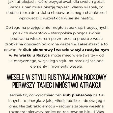
jak i atrakcjach, które przygotowali dla swoich gości.
Każda z pań miała okazję zapleść własny wianek, co
dodało temu dniu ślubu niepowtarzalnego charakteru i
wprowadziło wszystkich w sielski nastrój.
Do tego na przyjęciu nie mogło zabraknąć tradycyjnych
polskich akcentów – staropolska płonąca świnia
podawana wieczorem po zmierzchu prosto z wozu
zrobiła na gościach ogromne wrażenie. Takie atrakcje to
dowód, że
ślub plenerowy i wesele w stylu rustykalnym
w Folwarku u Różyca
może mieć wiele twarzy – od
klimatycznego, wiejskiego stylu po bardziej szalone
elementy i momenty wesela.
Wesele w stylu rustykalnym: rockowy
pierwszy taniec i mnóstwo atrakcji
Jednak to, co wyróżniało ten
ślub plenerowy
na tle
innych, to energia, z jaką Młodzi podeszli do swojego
dnia. Nie zabrakło emocji – radosną zabawę weselną
rozpoczął pierwszy taniec do rockowego hitu „I Was