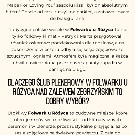
Made For Loving You” zespołu Kiss i był on absolutnym
hitem! Goście od razu ruszyli na parkiet, a zabawa trwała
do białego rana.
Tradycyjne polskie wesele w
Folwarku u Różyca
to nie
tylko folkowy klimat – Patryk i Marta przygotowali
również oskarowe podziękowania dla rodziców, a na
zakończenie wieczoru odbyła się sesja zdjęciowa ze
sztucznymi ogniami. Atmosfera była magiczna, a każda
chwila uwieczniona przez nasze aparaty zapadła w
pamięć na długo.
Dlaczego ślub plenerowy w Folwarku u
Różyca nad Zalewem Zegrzyńskim to
dobry wybór?
Urokliwy
Folwark u Różyca
to cudowne miejsce, które
oferuje mnóstwo możliwości – od klimatycznych
ceremonii w plenerze, przez rustykalne przyjęcia, aż po
sesje zdjęciowe na świeżym powietrzu. Z dala od