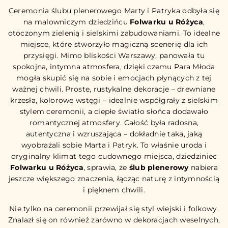
Ceremonia ślubu plenerowego Marty i Patryka odbyła się
na malowniczym dziedzińcu
Folwarku u Różyca
,
otoczonym zielenią i sielskimi zabudowaniami. To idealne
miejsce, które stworzyło magiczną scenerię dla ich
przysięgi. Mimo bliskości Warszawy, panowała tu
spokojna, intymna atmosfera, dzięki czemu Para Młoda
mogła skupić się na sobie i emocjach płynących z tej
ważnej chwili. Proste, rustykalne dekoracje – drewniane
krzesła, kolorowe wstęgi – idealnie współgrały z sielskim
stylem ceremonii, a ciepłe światło słońca dodawało
romantycznej atmosfery. Całość była radosna,
autentyczna i wzruszająca – dokładnie taka, jaką
wyobrażali sobie Marta i Patryk. To właśnie uroda i
oryginalny klimat tego cudownego miejsca, dziedziniec
Folwarku u Różyca
, sprawia, że
ślub plenerowy
nabiera
jeszcze większego znaczenia, łącząc naturę z intymnością
i pięknem chwili.
Nie tylko na ceremonii przewijał się styl wiejski i folkowy.
Znalazł się on również zarówno w dekoracjach weselnych,