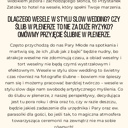
widokiem jeziora i zachodzącego słońca, to Przystanek
Zatoka to hotel na wesele, który spełni Twoje marzenia.
Dlaczego wesele w stylu slow wedding? Czy
ślub w plenerze to nie za duże ryzyko?
Omówmy przyjęcie ślubne w plenerze.
Często przychodzą do nas Pary Młode na spotkania i
martwią się, że ich „ślub jak z bajki” będzie nudny, bo
atrakcje weselne nie zdominują czasu, a obiad weselny i
tort weselny nie będą czymś wystrzałowym i
efektownym. Wesele w stylu slow wedding to świetny
czas również na fotografie ślubne – bowiem nie śpieszy
nam się i możemy pracować bardziej twórczo – wesele w
stylu slow daje nam swobodę artystycznego myślenia. Co
do ślubu w plenerze, z naszej perspektywy, decydująca
jest tu pora roku i dnia oraz to, czy w razie deszczu,
będzie jakieś zadaszenie dla urzędnika i Pary oraz ew.
parasolki dla gości, bo jeśli tak, to magiczna atmosfera
towarzysząca ceremonii na zewnątrz nie ma sobie
równych!