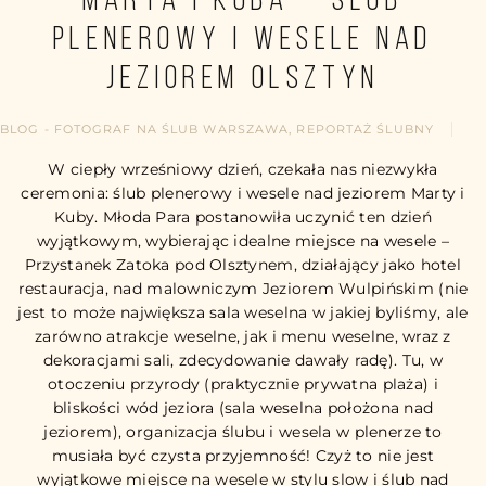
Marta i Kuba – ślub
plenerowy i wesele nad
jeziorem Olsztyn
BLOG - FOTOGRAF NA ŚLUB WARSZAWA
,
REPORTAŻ ŚLUBNY
W ciepły wrześniowy dzień, czekała nas niezwykła
ceremonia: ślub plenerowy i wesele nad jeziorem Marty i
Kuby. Młoda Para postanowiła uczynić ten dzień
wyjątkowym, wybierając idealne miejsce na wesele –
Przystanek Zatoka pod Olsztynem, działający jako hotel
restauracja, nad malowniczym Jeziorem Wulpińskim (nie
jest to może największa sala weselna w jakiej byliśmy, ale
zarówno atrakcje weselne, jak i menu weselne, wraz z
dekoracjami sali, zdecydowanie dawały radę). Tu, w
otoczeniu przyrody (praktycznie prywatna plaża) i
bliskości wód jeziora (sala weselna położona nad
jeziorem), organizacja ślubu i wesela w plenerze to
musiała być czysta przyjemność! Czyż to nie jest
wyjątkowe miejsce na wesele w stylu slow i ślub nad