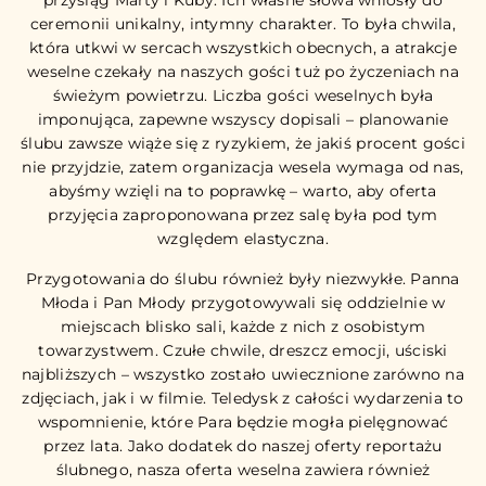
przysiąg Marty i Kuby. Ich własne słowa wniosły do
ceremonii unikalny, intymny charakter. To była chwila,
która utkwi w sercach wszystkich obecnych, a atrakcje
weselne czekały na naszych gości tuż po życzeniach na
świeżym powietrzu. Liczba gości weselnych była
imponująca, zapewne wszyscy dopisali – planowanie
ślubu zawsze wiąże się z ryzykiem, że jakiś procent gości
nie przyjdzie, zatem organizacja wesela wymaga od nas,
abyśmy wzięli na to poprawkę – warto, aby oferta
przyjęcia zaproponowana przez salę była pod tym
względem elastyczna.
Przygotowania do ślubu również były niezwykłe. Panna
Młoda i Pan Młody przygotowywali się oddzielnie w
miejscach blisko sali, każde z nich z osobistym
towarzystwem. Czułe chwile, dreszcz emocji, uściski
najbliższych – wszystko zostało uwiecznione zarówno na
zdjęciach, jak i w filmie. Teledysk z całości wydarzenia to
wspomnienie, które Para będzie mogła pielęgnować
przez lata. Jako dodatek do naszej oferty reportażu
ślubnego, nasza oferta weselna zawiera również